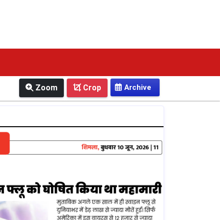
Zoom
Crop